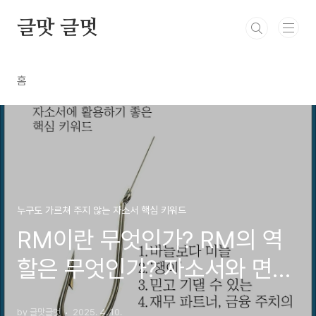
본문 바로가기
글맛 글멋
홈
누구도 가르쳐 주지 않는 자소서 핵심 키워드
RM이란 무엇인가? RM의 역
할은 무엇인가? 자소서와 면접
에 활용하기 좋은 핵심 키워드
by 글맛글멋
2025. 4. 10.