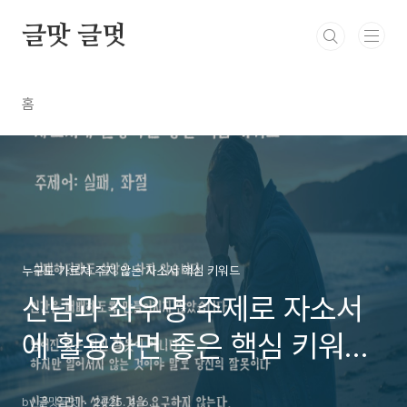
본문 바로가기
글맛 글멋
홈
누구도 가르쳐 주지 않는 자소서 핵심 키워드
신념과 좌우명 주제로 자소서
에 활용하면 좋은 핵심 키워드,
자소서 소제목, "나는 이런 사
by 글맛글멋
2025. 4. 6.