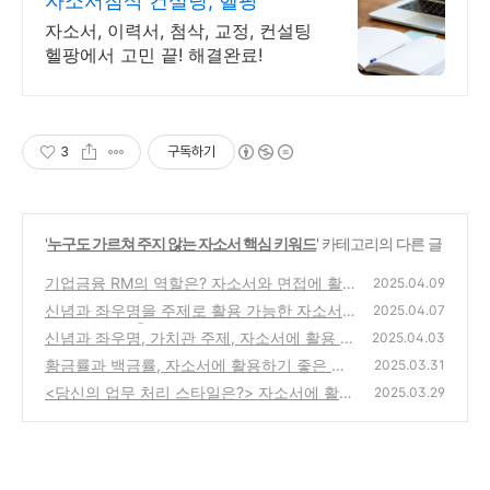
자소서첨삭 컨설팅, 헬팡
자소서, 이력서, 첨삭, 교정, 컨설팅
헬팡에서 고민 끝! 해결완료!
3
구독하기
'
누구도 가르쳐 주지 않는 자소서 핵심 키워드
' 카테고리의 다른 글
기업금융 RM의 역할은? 자소서와 면접에 활용
2025.04.09
하세요. 반드시 질문 나옵니다. 핵심 키워드,
신념과 좌우명을 주제로 활용 가능한 자소서
2025.04.07
핵심 소제목으로 활용하기
핵심 키워드 ④
(1)
신념과 좌우명, 가치관 주제, 자소서에 활용 가
(3)
2025.04.03
능한 핵심 키워드, 자소서 소제목,
황금률과 백금률, 자소서에 활용하기 좋은 핵
(0)
2025.03.31
심 키워드, 핵심어, 자소서 소제목 및 핵심 맥
<당신의 업무 처리 스타일은?> 자소서에 활용
2025.03.29
락, "고객을 어떻게 대해야 하는가?" 상대방이
하기 좋은 핵심 키워드, 내가 할 수 있는 일, 신
원하는 것을 행하라, 백금률의 비밀
중함, 그리고 노력
(0)
(0)