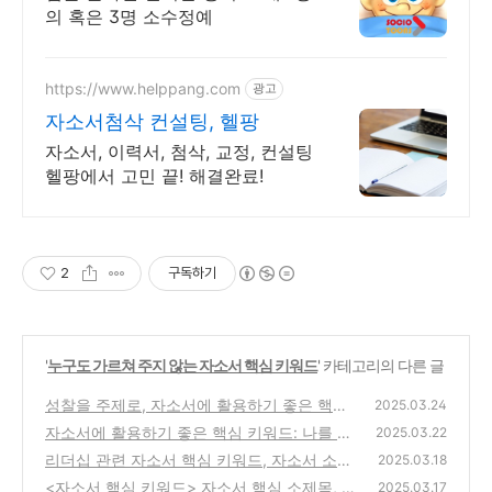
의 혹은 3명 소수정예
https://www.helppang.com
광고
자소서첨삭 컨설팅, 헬팡
자소서, 이력서, 첨삭, 교정, 컨설팅
헬팡에서 고민 끝! 해결완료!
2
구독하기
'
누구도 가르쳐 주지 않는 자소서 핵심 키워드
' 카테고리의 다른 글
성찰을 주제로, 자소서에 활용하기 좋은 핵심
2025.03.24
키워드, 핵심어, 소제목 활용도 좋은 핵심어
자소서에 활용하기 좋은 핵심 키워드: 나를 표
(1)
2025.03.22
현하는 신념과 좌우명
리더십 관련 자소서 핵심 키워드, 자소서 소제
(0)
2025.03.18
목: 리더십
<자소서 핵심 키워드> 자소서 핵심 소제목, 문
(0)
2025.03.17