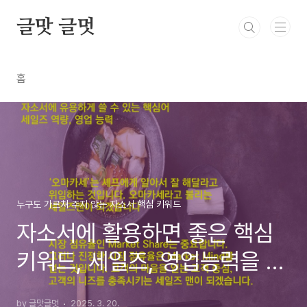
본문 바로가기
글맛 글멋
홈
누구도 가르쳐 주지 않는 자소서 핵심 키워드
자소서에 활용하면 좋은 핵심
키워드, 세일즈, 영업능력을 묻
는 질문
by 글맛글멋
2025. 3. 20.