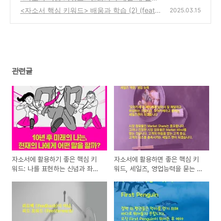
하세요 (feat. First Penguin, 자발적 변화, 제
<자소서 핵심 키워드> 배움과 학습 (2) (feat.
2025.03.15
가 해보겠습니다)
시간 내서 해야 하는 일, 아직이란 단어, 현재
(0)
의 삶)
(0)
관련글
자소서에 활용하기 좋은 핵심 키
자소서에 활용하면 좋은 핵심 키
워드: 나를 표현하는 신념과 좌우
워드, 세일즈, 영업능력을 묻는 질
명
문