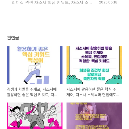
영업능력을 묻는 질문
리더십 관련 자소서 핵심 키워드, 자소서 소제
(1)
2025.03.18
목: 리더십
(0)
관련글
경쟁과 차별을 주제로, 자소서에
자소서에 활용하면 좋은 핵심 주
활용하면 좋은 핵심 키워드, 자소
제어, 자소서 소제목과 면접에도
서 소제목에 어울리는 핵심어, 1등
적합한 핵심 키워드, 헌신과 희생
보다 일류, 나를 이기는 것, Why
을 주제로 한 핵심어
be Same? 1 등을 하거나 유니크
하거나