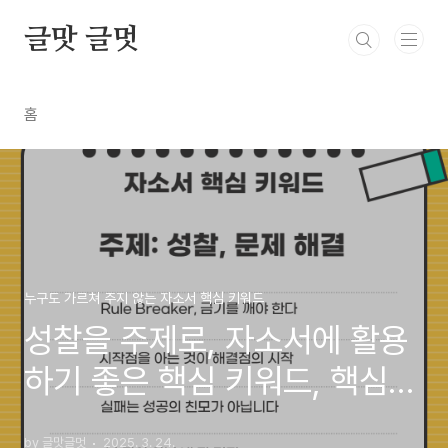
본문 바로가기
글맛 글멋
홈
누구도 가르쳐 주지 않는 자소서 핵심 키워드
성찰을 주제로, 자소서에 활용
하기 좋은 핵심 키워드, 핵심
어, 소제목 활용도 좋은 핵심어
by 글맛글멋
2025. 3. 24.