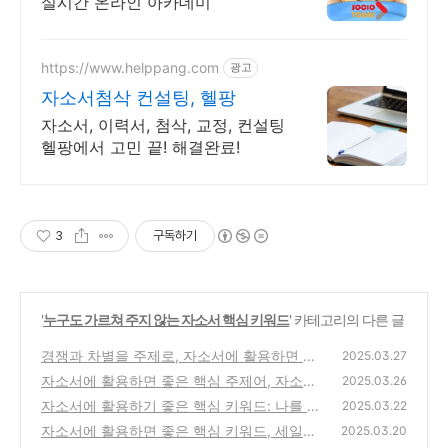
실시간 온라인 아카데미
https://www.helppang.com
광고
자소서첨삭 컨설팅, 헬팡
자소서, 이력서, 첨삭, 교정, 컨설팅
헬팡에서 고민 끝! 해결완료!
3
구독하기
'
누구도 가르쳐 주지 않는 자소서 핵심 키워드
' 카테고리의 다른 글
경쟁과 차별을 주제로, 자소서에 활용하면 좋
2025.03.27
은 핵심 키워드, 자소서 소제목에 어울리는 핵
자소서에 활용하면 좋은 핵심 주제어, 자소서
2025.03.26
심어, 1등보다 일류, 나를 이기는 것, Why be
소제목과 면접에도 적합한 핵심 키워드, 헌신
자소서에 활용하기 좋은 핵심 키워드: 나를 표
2025.03.22
Same? 1 등을 하거나 유니크 하거나
과 희생을 주제로 한 핵심어
(0)
현하는 신념과 좌우명
(0)
자소서에 활용하면 좋은 핵심 키워드, 세일즈,
(0)
2025.03.20