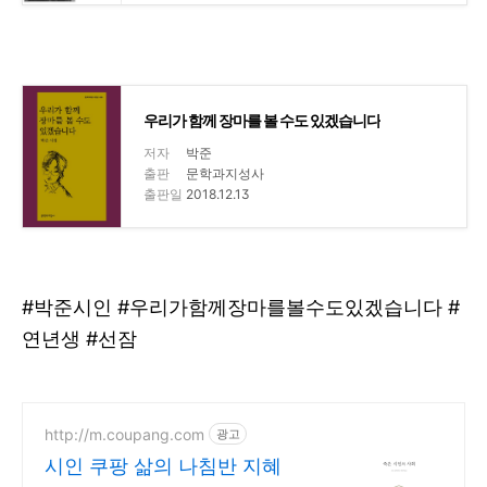
우리가 함께 장마를 볼 수도 있겠습니다
저자
박준
출판
문학과지성사
출판일
2018.12.13
#박준시인 #우
리가함께장마를볼수도있겠습니다 #
연년생 #선잠
http://m.coupang.com
광고
시인 쿠팡 삶의 나침반 지혜