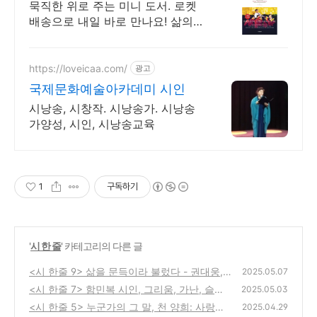
묵직한 위로 주는 미니 도서. 로켓
배송으로 내일 바로 만나요! 삶의
방향을 찾을 때, 위로가 필요할 때.
당신의 마음의 나침반!
https://loveicaa.com/
광고
국제문화예술아카데미 시인
시낭송, 시창작. 시낭송가. 시낭송
가양성, 시인, 시낭송교육
1
구독하기
'
시 한 줄
' 카테고리의 다른 글
<시 한줄 9> 삶을 문득이라 불렀다 - 권대웅,
2025.05.07
불수의근의 감정의 조각들
<시 한줄 7> 함민복 시인, 그리움, 가난, 슬픔,
(1)
2025.05.03
그리고 자조적인 웃음소리, 낮은 곳을 향한 시
<시 한줄 5> 누군가의 그 말, 천 양희: 사랑하
2025.04.29