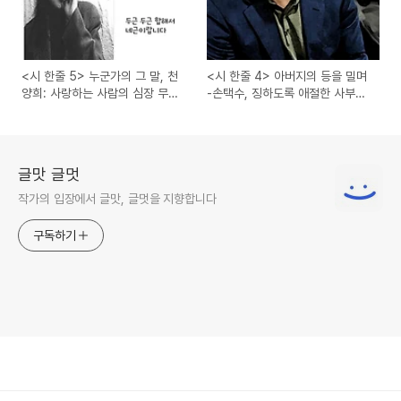
<시 한줄 5> 누군가의 그 말, 천
<시 한줄 4> 아버지의 등을 밀며
양희: 사랑하는 사람의 심장 무게
-손택수, 징하도록 애절한 사부곡
는? 두근 두근,
(思父曲)
글맛 글멋
작가의 입장에서 글맛, 글멋을 지향합니다
구독하기