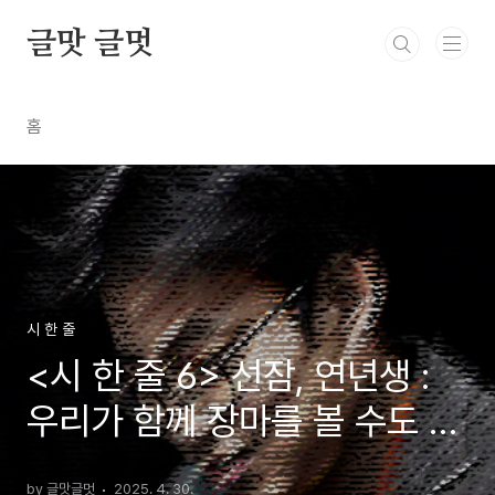
본문 바로가기
글맛 글멋
홈
시 한 줄
<시 한 줄 6> 선잠, 연년생 :
우리가 함께 장마를 볼 수도 있
겠습니다 -박준 시인
by 글맛글멋
2025. 4. 30.