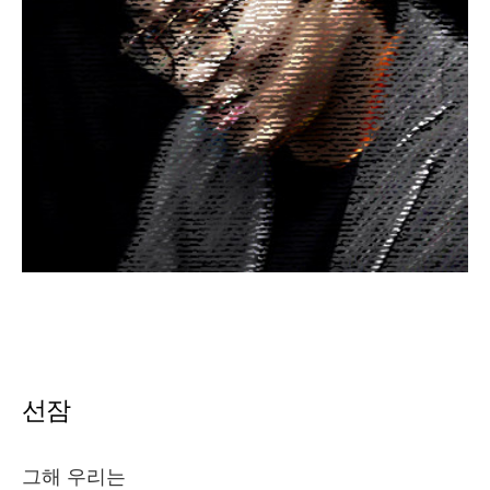
선잠
그해 우리는