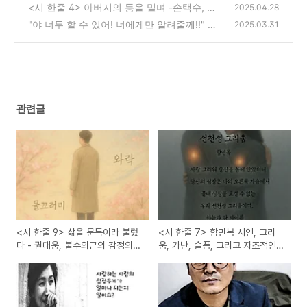
의 윤리, 긍정적인밥, 소스라치다, 섣달그믐,
는 사람의 심장 무게는? 두근 두근,
<시 한줄 4> 아버지의 등을 밀며 -손택수, 징
(0)
2025.04.28
선천성그리움
(2)
하도록 애절한 사부곡 (思父曲)
"야 너두 할 수 있어! 너에게만 알려줄께!!" 알
(2)
2025.03.31
고보면 누구나 할 수 있는 텍스트 힙, 멋진 독
서 비법의 모든 것
(6)
관련글
<시 한줄 9> 삶을 문득이라 불렀
<시 한줄 7> 함민복 시인, 그리
다 - 권대웅, 불수의근의 감정의
움, 가난, 슬픔, 그리고 자조적인
조각들
웃음소리, 낮은 곳을 향한 시의 윤
리, 긍정적인밥, 소스라치다, 섣달
그믐, 선천성그리움