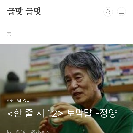
본문 바로가기
글맛 글멋
홈
카테고리 없음
<한 줄 시 12> 토막말 -정양
by 글맛글멋
2025. 6. 7.