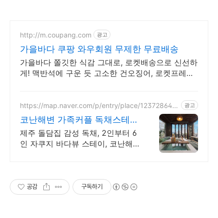
http://m.coupang.com
광고
가을바다 쿠팡 와우회원 무제한 무료배송
가을바다 쫄깃한 식감 그대로, 로켓배송으로 신선하
게! 맥반석에 구운 듯 고소한 건오징어, 로켓프레시
로 집에서 즐기세요.
https://map.naver.com/p/entry/place/123728645
광고
7
코난해변 가족커플 독채스테이
월정리 근처 감성 독채 2채
제주 돌담집 감성 독채, 2인부터 6
인 자쿠지 바다뷰 스테이, 코난해
변 바로 앞 고객리뷰 283개 검증
된 숙소, 자쿠지 무료, 바다뷰 독채,
연박할인
공감
구독하기