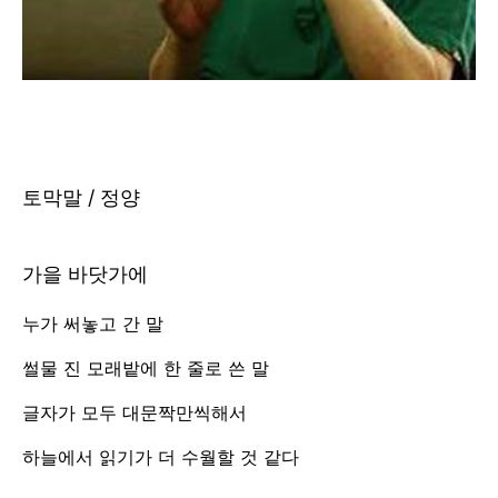
토막말 / 정양
가을 바닷가에
누가 써놓고 간 말
썰물 진 모래밭에 한 줄로 쓴 말
글자가 모두 대문짝만씩해서
하늘에서 읽기가 더 수월할 것 같다